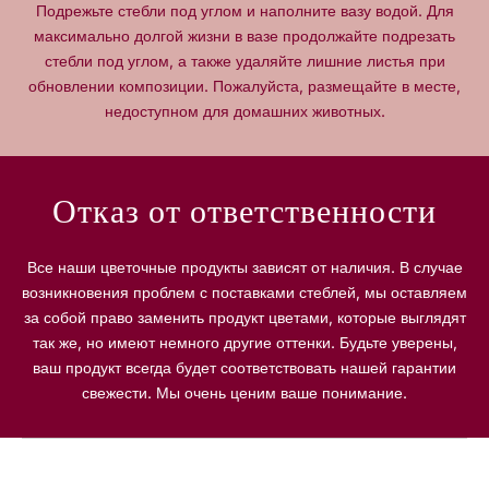
ч
ч
Подрежьте стебли под углом и наполните вазу водой. Для
е
е
максимально долгой жизни в вазе продолжайте подрезать
с
с
стебли под углом, а также удаляйте лишние листья при
т
т
обновлении композиции. Пожалуйста, размещайте в месте,
в
в
недоступном для домашних животных.
о
о
д
д
л
л
я
я
Отказ от ответственности
б
б
у
у
к
к
Все наши цветочные продукты зависят от наличия. В случае
е
е
возникновения проблем с поставками стеблей, мы оставляем
т
т
за собой право заменить продукт цветами, которые выглядят
а
а
так же, но имеют немного другие оттенки. Будьте уверены,
н
н
ваш продукт всегда будет соответствовать нашей гарантии
е
е
в
в
свежести. Мы очень ценим ваше понимание.
е
е
с
с
т
т
ы
ы