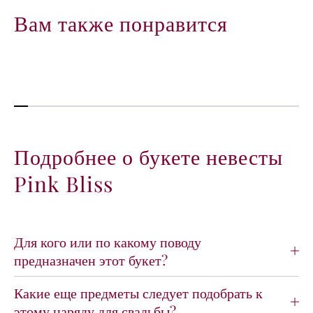
P
P
Вам также понравится
i
i
n
n
k
k
B
B
l
l
i
i
s
s
s
s
Подробнее о букете невесты
Pink Bliss
Для кого или по какому поводу
предназначен этот букет?
Какие еще предметы следует подобрать к
этому наряду для свадьбы?