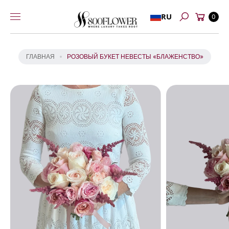
Перейти к
Й
Корзина
RU
содержимому
0
Т
Поиск
И
К
И
ГЛАВНАЯ
РОЗОВЫЙ БУКЕТ НЕВЕСТЫ «БЛАЖЕНСТВО»
Н
Ф
О
Р
М
А
Ц
И
И
О
Т
О
В
А
Р
Е