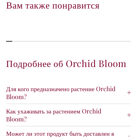
о
о
Вам также понравится
л
л
и
и
ч
ч
е
е
с
с
т
т
в
в
о
о
д
д
Подробнее об Orchid Bloom
л
л
я
я
O
O
r
r
Для кого предназначено растение Orchid
c
c
Bloom?
h
h
i
i
Как ухаживать за растением Orchid
d
d
B
B
Bloom?
l
l
o
o
Может ли этот продукт быть доставлен в
o
o