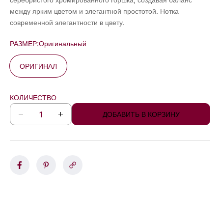
между ярким цветом и элегантной простотой. Нотка
современной элегантности в цвету.
РАЗМЕР:
Оригинальный
ОРИГИНАЛ
КОЛИЧЕСТВО
ДОБАВИТЬ В КОРЗИНУ
У
У
м
в
е
е
н
л
ь
и
ш
ч
и
и
т
т
ь
ь
к
к