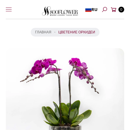
Перейти к
Й
Корзина
RU
содержимому
0
Т
Поиск
И
К
И
ГЛАВНАЯ
ЦВЕТЕНИЕ ОРХИДЕИ
Н
Ф
О
Р
М
А
Ц
И
И
О
Т
О
В
А
Р
Е