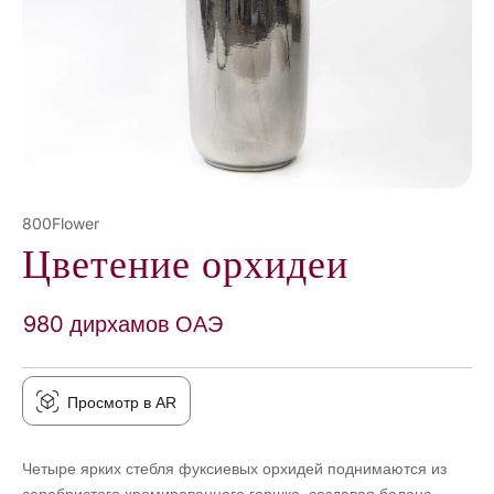
800Flower
Цветение орхидеи
980 дирхамов ОАЭ
Просмотр в AR
Четыре ярких стебля фуксиевых орхидей поднимаются из
серебристого хромированного горшка, создавая баланс