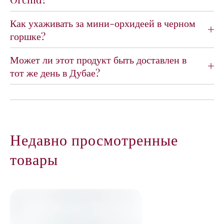
о
о
р
р
Как ухаживать за мини-орхидеей в черном
х
х
горшке?
и
и
д
д
е
е
Может ли этот продукт быть доставлен в
и
и
тот же день в Дубае?
в
в
ч
ч
е
е
р
р
н
н
о
о
Недавно просмотренные
м
м
г
г
товары
о
о
р
р
ш
ш
к
к
е
е