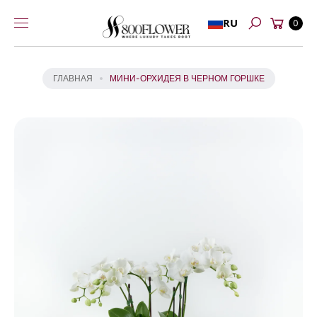
Перейти к
Й
Корзина
RU
содержимому
0
Т
Поиск
И
К
И
ГЛАВНАЯ
МИНИ-ОРХИДЕЯ В ЧЕРНОМ ГОРШКЕ
Н
Ф
О
Р
М
А
Ц
И
И
О
Т
О
В
А
Р
Е