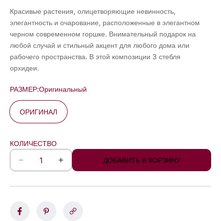
Красивые растения, олицетворяющие невинность,
элегантность и очарование, расположенные в элегантном
черном современном горшке. Внимательный подарок на
любой случай и стильный акцент для любого дома или
рабочего пространства. В этой композиции 3 стебля
орхидеи.
РАЗМЕР:
Оригинальный
ОРИГИНАЛ
КОЛИЧЕСТВО
ДОБАВИТЬ В КОРЗИНУ
У
У
м
в
е
е
н
л
ь
и
ш
ч