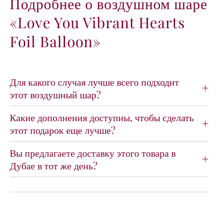
Подробнее о воздушном шаре
л
л
«Love You Vibrant Hearts
я
я
ф
ф
Foil Balloon»
о
о
л
л
ь
ь
г
г
и
и
Для какого случая лучше всего подходит
р
р
этот воздушный шар?
о
о
в
в
Какие дополнения доступны, чтобы сделать
а
а
этот подарок еще лучше?
н
н
н
н
о
о
Вы предлагаете доставку этого товара в
г
г
Дубае в тот же день?
о
о
ш
ш
а
а
р
р
и
и