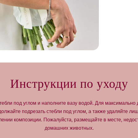
о
л
и
ч
е
с
т
в
о
д
л
я
Инструкции по уходу
L
i
l
a
тебли под углом и наполните вазу водой. Для максимально 
c
должайте подрезать стебли под углом, а также удаляйте ли
W
h
лении композиции. Пожалуйста, размещайте в месте, недос
i
домашних животных.
s
p