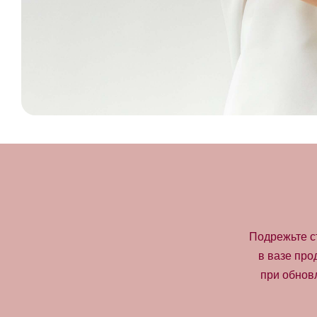
Подрежьте с
в вазе про
при обнов