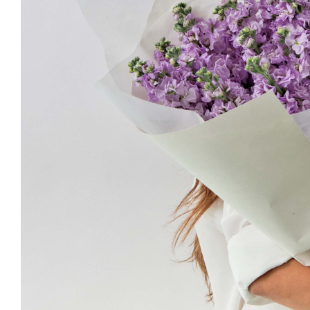
В
А
Р
Е