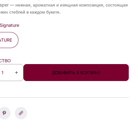
isper — нежная, ароматная и изящная композиция, состоящая
ежих стеблей в каждом букете.
Signature
ATURE
СТВО
ДОБАВИТЬ В КОРЗИНУ
У
в
е
л
и
ч
и
т
ь
к