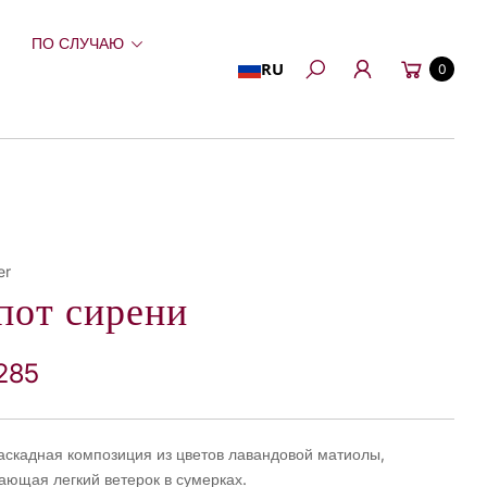
ПО СЛУЧАЮ
Корзина
RU
0
Поиск
er
от сирени
285
аскадная композиция из цветов лавандовой матиолы,
ющая легкий ветерок в сумерках.