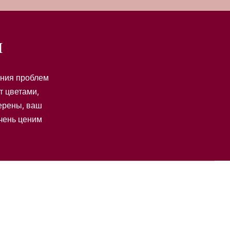
e
r
и
ения проблем
т цветами,
верены, ваш
очень ценим