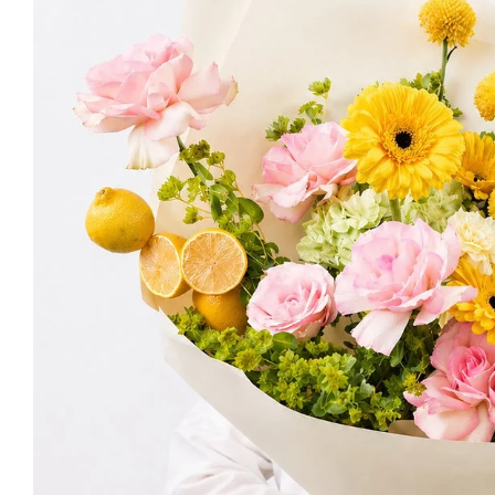
В
А
Р
Е