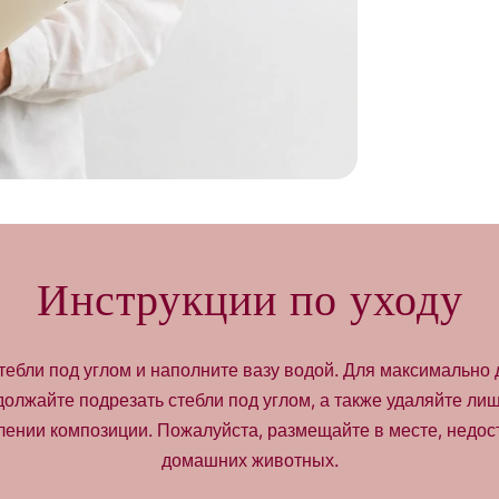
a
n
t
i
t
y
f
o
r
C
i
t
Инструкции по уходу
r
o
n
тебли под углом и наполните вазу водой. Для максимально 
e
l
должайте подрезать стебли под углом, а также удаляйте ли
l
лении композиции. Пожалуйста, размещайте в месте, недос
e
домашних животных.