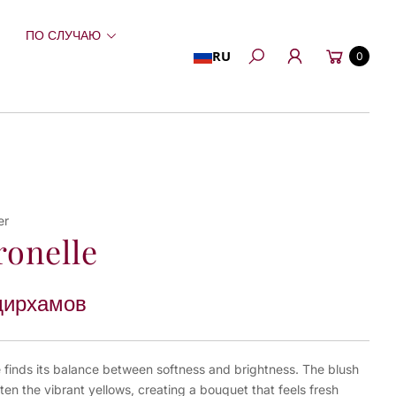
ПО СЛУЧАЮ
Корзина
RU
0
Поиск
er
ronelle
дирхамов
e finds its balance between softness and brightness. The blush
ten the vibrant yellows, creating a bouquet that feels fresh