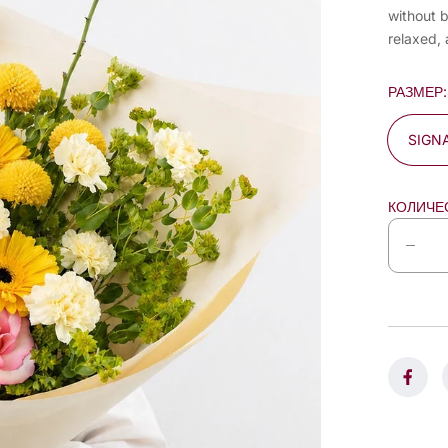
without b
relaxed, 
РАЗМЕР:
SIGN
КОЛИЧЕ
D
e
c
r
e
a
s
e
q
u