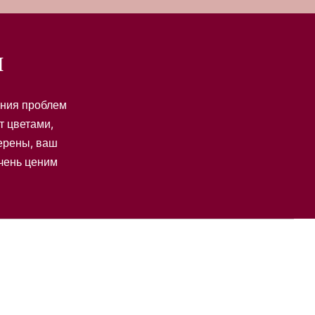
и
ения проблем
т цветами,
верены, ваш
очень ценим