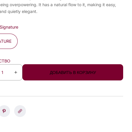
eing overpowering. It has a natural flow to it, making it easy,
and quietly elegant.
Signature
ATURE
СТВО
ДОБАВИТЬ В КОРЗИНУ
I
n
c
r
e
a
s
e
q
u