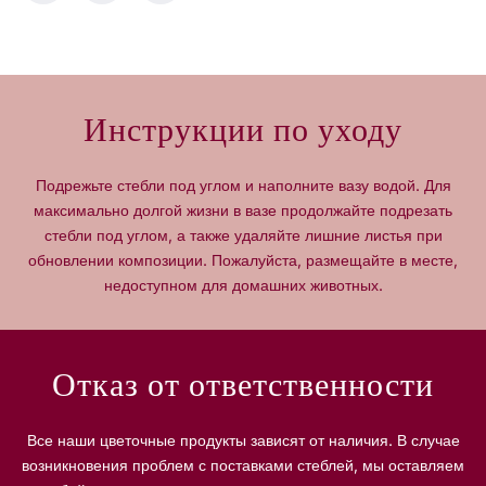
л
л
и
и
ч
ч
е
е
с
с
Инструкции по уходу
т
т
в
в
о
о
Подрежьте стебли под углом и наполните вазу водой. Для
д
д
максимально долгой жизни в вазе продолжайте подрезать
л
л
стебли под углом, а также удаляйте лишние листья при
я
я
обновлении композиции. Пожалуйста, размещайте в месте,
П
П
р
р
недоступном для домашних животных.
е
е
м
м
и
и
Отказ от ответственности
у
у
м
м
-
-
Все наши цветочные продукты зависят от наличия. В случае
к
к
возникновения проблем с поставками стеблей, мы оставляем
а
а