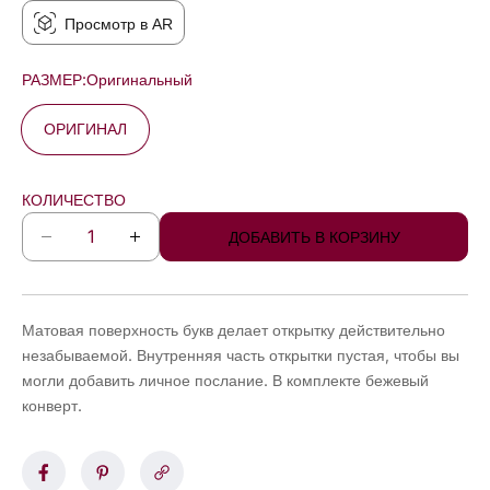
Просмотр в AR
РАЗМЕР:
Оригинальный
ОРИГИНАЛ
КОЛИЧЕСТВО
ДОБАВИТЬ В КОРЗИНУ
У
У
м
в
е
е
н
л
Матовая поверхность букв делает открытку действительно
ь
и
незабываемой. Внутренняя часть открытки пустая, чтобы вы
ш
ч
могли добавить личное послание. В комплекте бежевый
и
и
конверт.
т
т
ь
ь
к
к
о
о