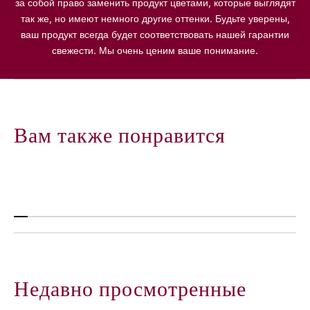
р
р
за собой право заменить продукт цветами, которые выглядят
т
т
так же, но имеют немного другие оттенки. Будьте уверены,
ы
ы
ваш продукт всегда будет соответствовать нашей гарантии
«
«
свежести. Мы очень ценим ваше понимание.
С
С
Д
Д
н
н
е
е
м
м
Вам также понравится
м
м
а
а
т
т
е
е
р
р
и
и
!
!
»
»
Недавно просмотренные