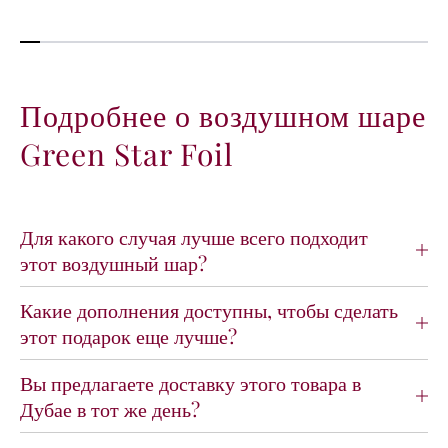
с
с
т
т
в
в
о
о
д
д
Подробнее о воздушном шаре
л
л
Green Star Foil
я
я
в
в
о
о
з
з
д
д
Для какого случая лучше всего подходит
у
у
этот воздушный шар?
ш
ш
н
н
Какие дополнения доступны, чтобы сделать
о
о
этот подарок еще лучше?
г
г
о
о
ш
ш
Вы предлагаете доставку этого товара в
а
а
Дубае в тот же день?
р
р
а
а