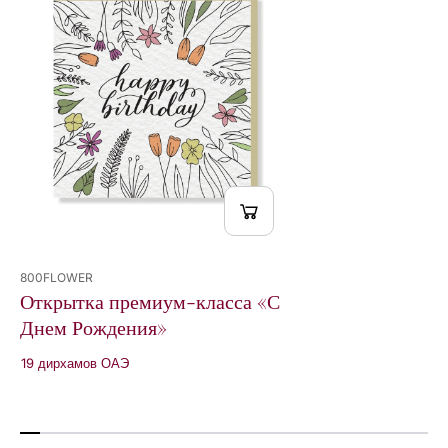
я
о
»
ж
д
е
н
и
я
»
800FLOWER
Открытка премиум-класса «С
Днем Рождения»
19 дирхамов ОАЭ