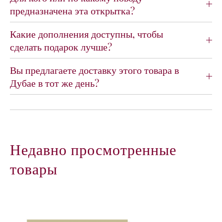
и
и
предназначена эта открытка?
у
а
м
л
Какие дополнения доступны, чтобы
-
ь
сделать подарок лучше?
к
н
а
о
р
й
Вы предлагаете доставку этого товара в
т
о
Дубае в тот же день?
ы
т
«
к
С
р
д
ы
н
т
е
к
Недавно просмотренные
м
и
р
«
товары
о
С
ж
д
д
н
е
е
н
м
и
р