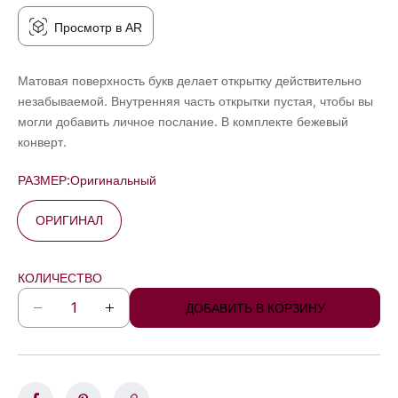
Просмотр в AR
Матовая поверхность букв делает открытку действительно
незабываемой. Внутренняя часть открытки пустая, чтобы вы
могли добавить личное послание. В комплекте бежевый
конверт.
РАЗМЕР:
Оригинальный
ОРИГИНАЛ
КОЛИЧЕСТВО
ДОБАВИТЬ В КОРЗИНУ
У
У
м
в
е
е
н
л
ь
и