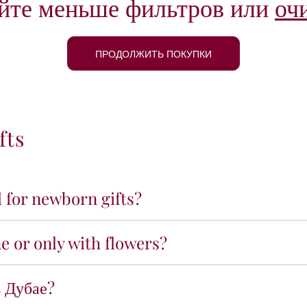
йте меньше фильтров или
оч
ПРОДОЛЖИТЬ ПОКУПКИ
fts
d for newborn gifts?
e or only with flowers?
в Дубае?