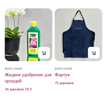
Вы
просмотрели
2
из
2
результатов
800FLOWER
800FLOWER
Жидкое удобрение для
Фартук
орхидей
75 дирхамов
45 дирхамов ОАЭ