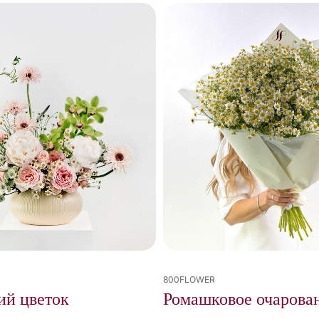
800FLOWER
й цветок
Ромашковое очарова