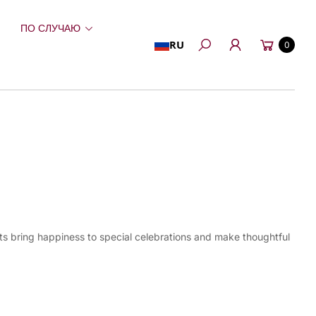
ПО СЛУЧАЮ
Корзина
RU
0
Поиск
ets bring happiness to special celebrations and make thoughtful