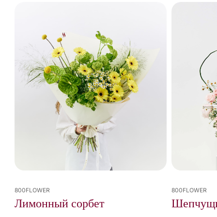
Вы
просмотрели
4
из
4
результатов
800FLOWER
800FLOWER
Шепчущи
Лимонный сорбет