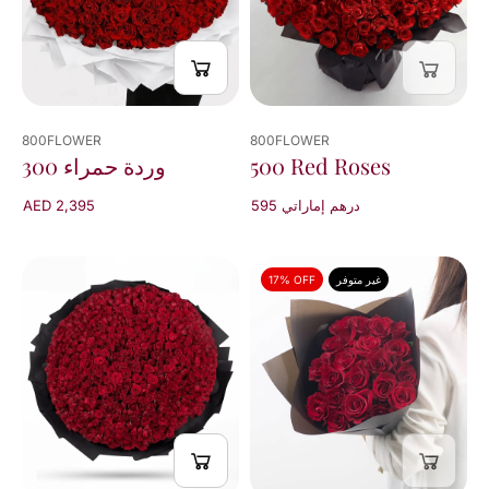
نتائج
800FLOWER
800FLOWER
300 وردة حمراء
500 Red Roses
AED 2,395
595 درهم إماراتي
غير متوفر
17% OFF