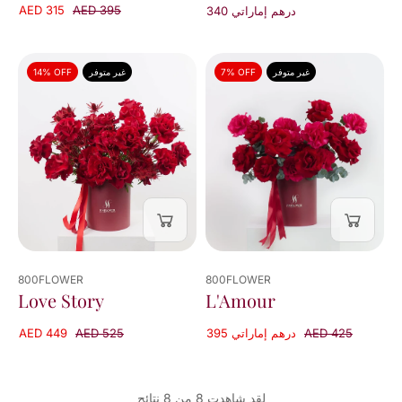
AED 315
AED 395
340 درهم إماراتي
غير متوفر
7% OFF
غير متوفر
14% OFF
800FLOWER
800FLOWER
L'Amour
Love Story
AED 425
395 درهم إماراتي
AED 449
AED 525
لقد شاهدت 8 من 8 نتائج