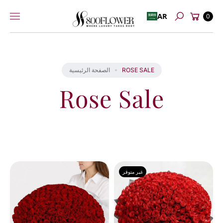
عربة
إلى
AR
0
بحث
التسوق
المحتوى
ROSE SALE
الصفحة الرئيسية
Rose Sale
لقد
غير متوفر
شاهدت
8
من
8