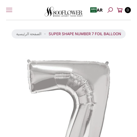
عربة
إلى
AR
0
بحث
التسوق
المحتوى
انت
ق
ل
SUPER SHAPE NUMBER 7 FOIL BALLOON
الصفحة الرئيسية
إل
ى
م
عل
و
ما
ت
ال
من
تج