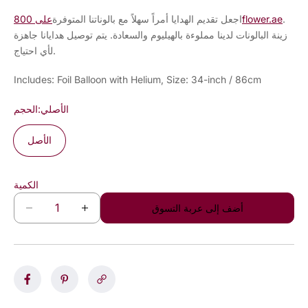
.
على 800flower.ae
اجعل تقديم الهدايا أمراً سهلاً مع بالوناتنا المتوفرة
زينة البالونات لدينا مملوءة بالهيليوم والسعادة. يتم توصيل هدايانا جاهزة
لأي احتياج.
Includes: Foil Balloon with Helium, Size: 34-inch / 86cm
الأصلي
الحجم:
الأصل
الكمية
أضف إلى عربة التسوق
D
I
e
n
c
c
r
r
e
e
a
a
s
s