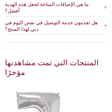
e
e
ما هي الإضافات المتاحة لجعل هذه الهدية
N
N
أفضل؟
u
u
m
m
هل تقدمون خدمة التوصيل في نفس اليوم في
b
b
e
e
دبي لهذا المنتج؟
r
r
7
7
F
F
o
o
i
i
l
l
المنتجات التي تمت مشاهدتها
B
B
a
a
مؤخرًا
l
l
l
l
o
o
o
o
n
n