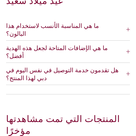
"عيد ميلاد سعيد"
ط
ط
ي
ي
أ
أ
ب
ب
ما هي المناسبة الأنسب لاستخدام هذا
ي
ي
البالون؟
ض
ض
S
S
ما هي الإضافات المتاحة لجعل هذه الهدية
i
i
أفضل؟
m
m
p
p
l
l
هل تقدمون خدمة التوصيل في نفس اليوم في
y
y
دبي لهذا المنتج؟
H
H
a
a
p
p
p
p
y
y
B
B
المنتجات التي تمت مشاهدتها
i
i
r
r
مؤخرًا
t
t