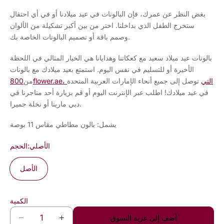
بغض النظر عن عمرك، فإن البالونات في عيد ميلادنا أو في أي احتفال
ستخرج الطفل الذي بداخلنا. اختر من بين أكبر تشكيلة من الألوان
وصمم باقة أو تصميم البالونات الخاصة بك.
بالونات عيد ميلاد سعيد مع كعكاتنا وهدايانا هي الخيار المثالي في اللحظة
الأخيرة أو للتسليم في نفس اليوم. استمتع بعيد ميلادك مع بالونات
800flower.ae، التي
توصل إلى جميع أنحاء الإمارات العربية المتحدة
من
في عيد ميلادك! اطلب عبر الإنترنت اليوم أو قم بزيارة أحد متاجرنا في
دبي مارينا أو نخلة جميرا.
يشمل: بالون مطاطي مقاس 11 بوصة
الأصلي
الحجم:
الأصل
الكمية
أضف إلى عربة التسوق
ز
ت