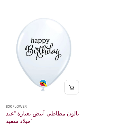
h
h
d
d
a
a
y
y
"
"
800FLOWER
بالون مطاطي أبيض بعبارة "عيد
ميلاد سعيد"