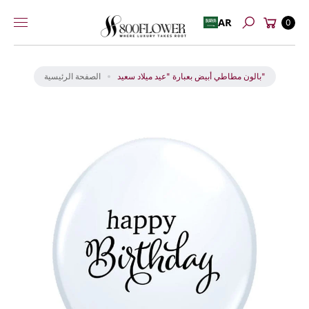
عربة
إلى
AR
0
بحث
التسوق
المحتوى
انت
ق
ل
بالون مطاطي أبيض بعبارة "عيد ميلاد سعيد"
الصفحة الرئيسية
إل
ى
م
عل
و
ما
ت
ال
من
تج