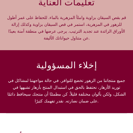
تعليمات العناية
ـ
e
n
S
i
e
قم بقص السيقان بزاوية واملأ المزهرية بالماء. للحفاظ على عمر أطول
t
r
للزهور في المزهرية، استمر في قص السيقان بزاوية وكذلك إزالة
y
e
الأوراق الزائدة عند تجديد الترتيب. يرجى عرضها في منطقة آمنة بعيدًا
n
عن متناول حيواناتك الأليفة.
i
t
y
إخلاء المسؤولية
جميع منتجاتنا من الزهور تخضع للتوافر. في حالة مواجهتنا لمشاكل في
توريد الأزهار، نحتفظ بالحق في استبدال المنتج بأزهار تشبهها في
الشكل، ولكن بألوان مختلفة قليلاً. كن مطمئنًا أن منتجك سيحافظ دائمًا
على ضمان نضارته. نقدر تفهمك كثيرًا.