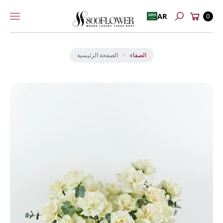
عربة
إلى
AR
0
بحث
التسوق
المحتوى
انت
ق
ل
الصفاء
الصفحة الرئيسية
إل
ى
م
عل
و
ما
ت
ال
من
تج