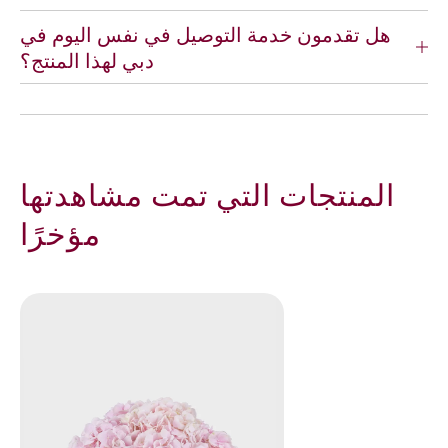
ة
م
ا
ن
هل تقدمون خدمة التوصيل في نفس اليوم في
ل
ز
دبي لهذا المنتج؟
ح
ه
ج
و
م
ر
ا
ل
ك
المنتجات التي تمت مشاهدتها
و
ب
مؤخرًا
ي
ة
ا
ل
و
ر
د
ي
ة