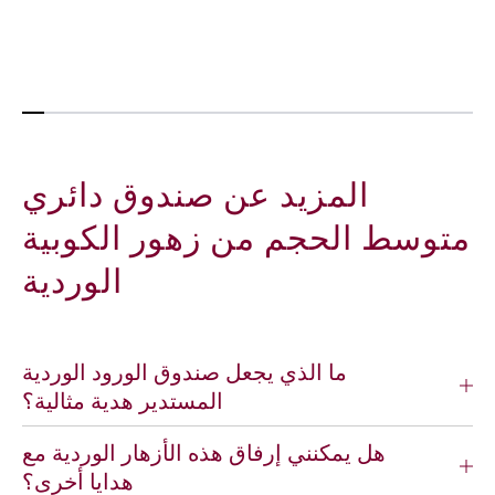
ل
ل
ب
ب
ة
ة
و
م
ر
س
د
ت
ي
د
ه
ي
المزيد عن صندوق دائري
ي
ر
د
ة
متوسط الحجم من زهور الكوبية
ر
م
الوردية
ا
ت
ن
و
ج
س
ي
ط
ا
ة
ما الذي يجعل صندوق الورود الوردية
م
ا
المستدير هدية مثالية؟
ت
ل
و
ح
هل يمكنني إرفاق هذه الأزهار الوردية مع
س
ج
هدايا أخرى؟
ط
م