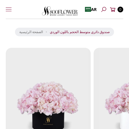
عربة
إلى
AR
0
بحث
التسوق
المحتوى
انت
ق
ل
صندوق دائري متوسط الحجم باللون الوردي
الصفحة الرئيسية
إل
ى
م
عل
و
ما
ت
ال
من
تج