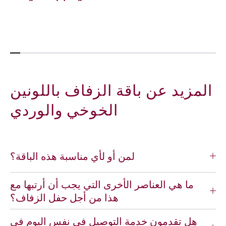
ب
ة
ا
ا
ق
ل
ة
ز
ا
ه
ل
و
ز
ر
ف
ا
المزيد عن باقة الزفاف باللونين
ا
ل
ف
و
الخوخي والوردي
ب
ر
ا
د
ل
ي
ل
ة
لمن أو لأي مناسبة هذه الباقة؟
و
و
ن
ا
ي
ل
ما هي العناصر الأخرى التي يجب أن أرتبها مع
ن
خ
هذا من أجل حفل الزفاف؟
ا
و
ل
خ
هل تقدمون خدمة التوصيل في نفس اليوم في
خ
ي