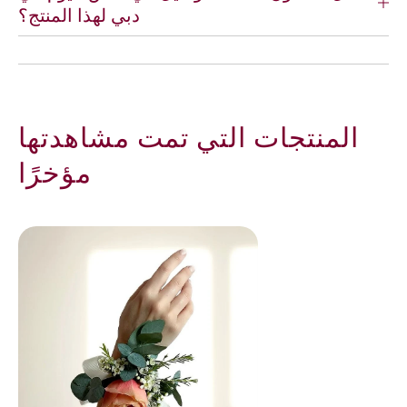
و
ة
دبي لهذا المنتج؟
خ
ل
ي
ل
و
ع
ا
ر
ل
و
و
س
المنتجات التي تمت مشاهدتها
ر
د
مؤخرًا
ي