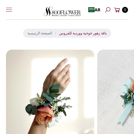
عربة
إلى
AR
0
بحث
التسوق
المحتوى
انت
ق
ل
باقة زهور خوخية ووردية للعروس
الصفحة الرئيسية
إل
ى
م
عل
و
ما
ت
ال
من
تج