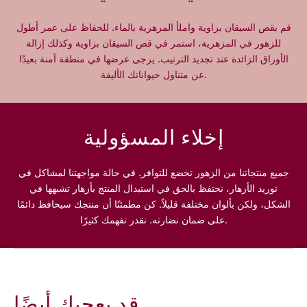
N
N
o
o
قم بقص السيقان بزاوية واملأ المزهرية بالماء. للحفاظ على عمر أطول
i
i
للزهور في المزهرية، استمر في قص السيقان بزاوية وكذلك إزالة
r
r
الأوراق الزائدة عند تجديد الترتيب. يرجى عرضها في منطقة آمنة بعيدًا
E
E
عن متناول حيواناتك الأليفة.
t
t
B
B
l
l
a
a
إخلاء المسؤولية
n
n
c
c
جميع منتجاتنا من الزهور تخضع للتوافر. في حالة مواجهتنا لمشاكل في
توريد الأزهار، نحتفظ بالحق في استبدال المنتج بأزهار تشبهها في
الشكل، ولكن بألوان مختلفة قليلاً. كن مطمئنًا أن منتجك سيحافظ دائمًا
على ضمان نضارته. نقدر تفهمك كثيرًا.
قد يعجبك أيضًا