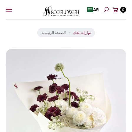
عربة
إلى
AR
0
بحث
التسوق
المحتوى
انت
ق
ل
نوار إت بلانك
الصفحة الرئيسية
إل
ى
م
عل
و
ما
ت
ال
من
تج