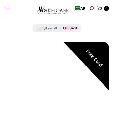
عربة
إلى
AR
0
بحث
التسوق
المحتوى
انت
ق
ل
MESSAGE
الصفحة الرئيسية
إل
ى
م
عل
و
ما
ت
ال
من
تج