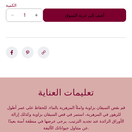
الكمية
أضف إلى عربة التسوق
D
I
e
n
c
c
r
r
e
e
a
a
s
s
e
e
q
q
u
u
a
a
n
n
تعليمات العناية
t
t
i
i
t
t
قم بقص السيقان بزاوية واملأ المزهرية بالماء. للحفاظ على عمر أطول
y
y
للزهور في المزهرية، استمر في قص السيقان بزاوية وكذلك إزالة
f
f
الأوراق الزائدة عند تجديد الترتيب. يرجى عرضها في منطقة آمنة بعيدًا
o
o
عن متناول حيواناتك الأليفة.
r
r