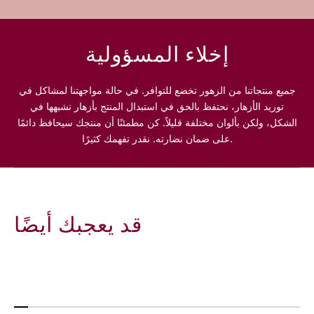
M
M
e
e
s
s
إخلاء المسؤولية
s
s
a
a
g
g
جميع منتجاتنا من الزهور تخضع للتوافر. في حالة مواجهتنا لمشاكل في
e
e
توريد الأزهار، نحتفظ بالحق في استبدال المنتج بأزهار تشبهها في
الشكل، ولكن بألوان مختلفة قليلاً. كن مطمئنًا أن منتجك سيحافظ دائمًا
على ضمان نضارته. نقدر تفهمك كثيرًا.
قد يعجبك أيضًا