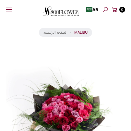
عربة
إلى
AR
0
بحث
التسوق
المحتوى
انت
ق
ل
MALIBU
الصفحة الرئيسية
إل
ى
م
عل
و
ما
ت
ال
من
تج