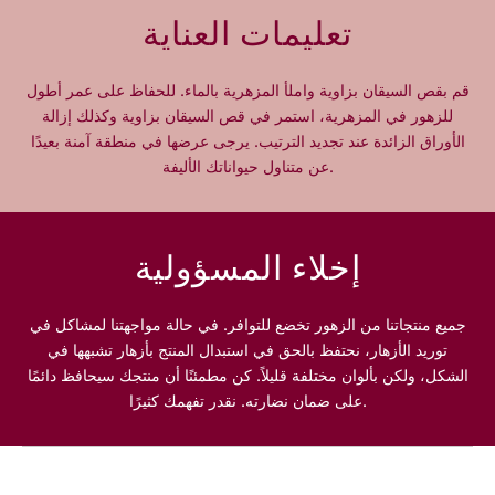
n
n
تعليمات العناية
t
t
i
i
t
t
قم بقص السيقان بزاوية واملأ المزهرية بالماء. للحفاظ على عمر أطول
y
y
للزهور في المزهرية، استمر في قص السيقان بزاوية وكذلك إزالة
f
f
الأوراق الزائدة عند تجديد الترتيب. يرجى عرضها في منطقة آمنة بعيدًا
o
o
عن متناول حيواناتك الأليفة.
r
r
M
M
a
a
l
l
إخلاء المسؤولية
i
i
b
b
u
u
جميع منتجاتنا من الزهور تخضع للتوافر. في حالة مواجهتنا لمشاكل في
توريد الأزهار، نحتفظ بالحق في استبدال المنتج بأزهار تشبهها في
الشكل، ولكن بألوان مختلفة قليلاً. كن مطمئنًا أن منتجك سيحافظ دائمًا
على ضمان نضارته. نقدر تفهمك كثيرًا.