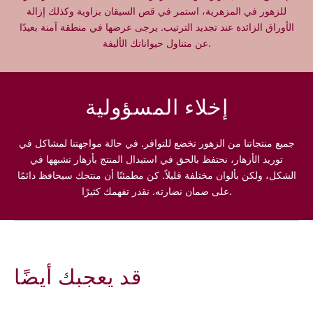
n
n
للزهور في المزهرية، استمر في قص السيقان بزاوية وكذلك إزالة
e
e
الأوراق الزائدة عند تجديد الترتيب. يرجى عرضها في منطقة آمنة بعيدًا
&
&
عن متناول حيواناتك الأليفة.
B
B
l
l
o
o
o
o
إخلاء المسؤولية
m
m
جميع منتجاتنا من الزهور تخضع للتوافر. في حالة مواجهتنا لمشاكل في
توريد الأزهار، نحتفظ بالحق في استبدال المنتج بأزهار تشبهها في
الشكل، ولكن بألوان مختلفة قليلاً. كن مطمئنًا أن منتجك سيحافظ دائمًا
على ضمان نضارته. نقدر تفهمك كثيرًا.
قد يعجبك أيضًا