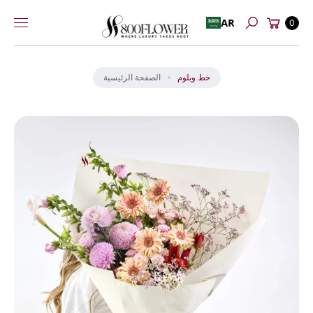
عربة
إلى
AR
0
بحث
التسوق
المحتوى
انت
ق
ل
خط وبلوم
الصفحة الرئيسية
إل
ى
م
عل
و
ما
ت
ال
من
تج