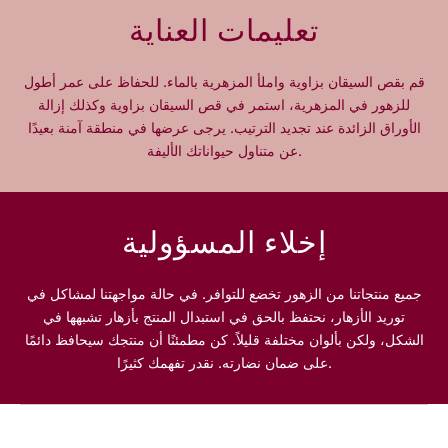
t
t
تعليمات العناية
y
y
f
f
o
o
قم بقص السيقان بزاوية واملأ المزهرية بالماء. للحفاظ على عمر أطول
r
r
للزهور في المزهرية، استمر في قص السيقان بزاوية وكذلك إزالة
H
H
الأوراق الزائدة عند تجديد الترتيب. يرجى عرضها في منطقة آمنة بعيدًا
a
a
عن متناول حيواناتك الأليفة.
p
p
p
p
y
y
M
M
إخلاء المسؤولية
o
o
t
t
h
h
جميع منتجاتنا من الزهور تخضع للتوافر. في حالة مواجهتنا لمشاكل في
e
e
توريد الأزهار، نحتفظ بالحق في استبدال المنتج بأزهار تشبهها في
r
r
الشكل، ولكن بألوان مختلفة قليلاً. كن مطمئنًا أن منتجك سيحافظ دائمًا
'
'
على ضمان نضارته. نقدر تفهمك كثيرًا.
s
s
D
D
a
a
y
y
P
P