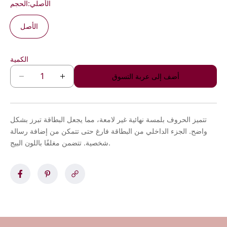
الأصلي
الحجم:
الأصل
الكمية
أضف إلى عربة التسوق
D
I
e
n
c
c
r
r
تتميز الحروف بلمسة نهائية غير لامعة، مما يجعل البطاقة تبرز بشكل
e
e
واضح. الجزء الداخلي من البطاقة فارغ حتى تتمكن من إضافة رسالة
a
a
شخصية. تتضمن مغلفًا باللون البيج.
s
s
e
e
q
q
u
u
a
a
n
n
t
t
i
i