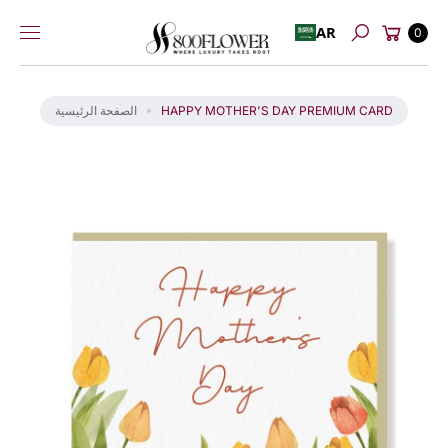
عربة
إلى
AR
0
بحث
التسوق
المحتوى
انت
ق
ل
HAPPY MOTHER'S DAY PREMIUM CARD
الصفحة الرئيسية
إل
ى
م
عل
و
ما
ت
ال
من
تج