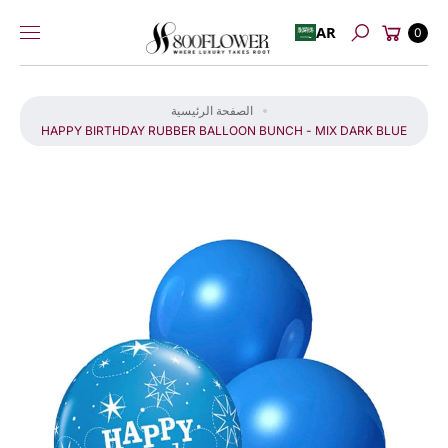
عربة
إلى
AR
0
بحث
التسوق
المحتوى
انت
ق
الصفحة الرئيسية
ل
HAPPY BIRTHDAY RUBBER BALLOON BUNCH - MIX DARK BLUE
إل
ى
م
عل
و
ما
ت
ال
من
تج