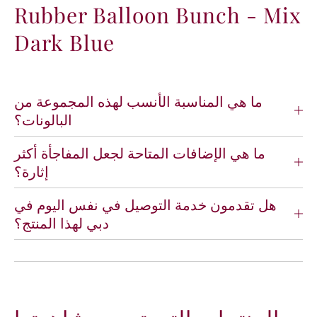
Rubber Balloon Bunch - Mix
p
p
p
p
Dark Blue
y
y
B
B
i
i
r
r
t
t
ما هي المناسبة الأنسب لهذه المجموعة من
h
h
البالونات؟
d
d
a
a
ما هي الإضافات المتاحة لجعل المفاجأة أكثر
y
y
إثارة؟
R
R
u
u
b
b
هل تقدمون خدمة التوصيل في نفس اليوم في
b
b
دبي لهذا المنتج؟
e
e
r
r
B
B
a
a
l
l
l
l