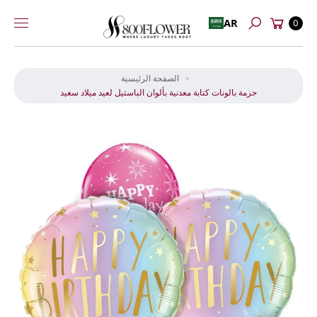
عربة
إلى
AR
0
بحث
التسوق
المحتوى
انت
ق
الصفحة الرئيسية
ل
حزمة بالونات كتابة معدنية بألوان الباستيل لعيد ميلاد سعيد
إل
ى
م
عل
و
ما
ت
ال
من
تج