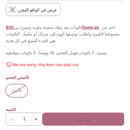
عرض في الواقع المعزز
، اختر من
800flower.ae
بالونات عيد ميلاد سعيدة ملونة ومثيرة من
مجموعتنا الكبيرة واطلب توصيلها اليوم إلى منزلك أو مكتبك. البالونات
هي الجزء الممتع في كل هدية.
يشمل: 2 بالونات فويل (الحجم: 18 بوصة)، 3 بالونات مطاطية
We are sorry, this item has sold out
الأصلي
الحجم:
الأصل
الكمية
غير متوفر
ز
ت
ي
ق