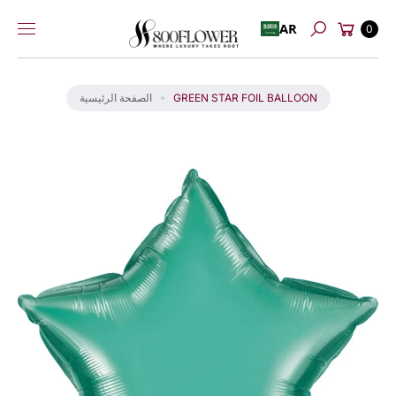
عربة
إلى
AR
0
بحث
التسوق
المحتوى
انت
ق
ل
GREEN STAR FOIL BALLOON
الصفحة الرئيسية
إل
ى
م
عل
و
ما
ت
ال
من
تج