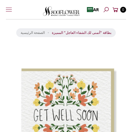
عربة
إلى
AR
0
بحث
التسوق
المحتوى
انت
ق
ل
بطاقة "أتمنى لك الشفاء العاجل" المميزة
الصفحة الرئيسية
إل
ى
م
عل
و
ما
ت
ال
من
تج