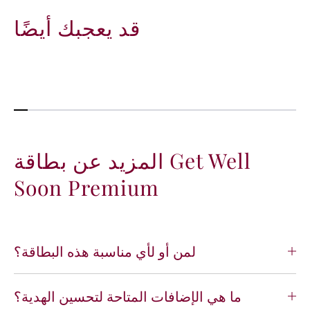
ي
ي
ة
ة
قد يعجبك أيضًا
ل
ل
ب
ب
ط
ط
ا
ا
ق
ق
ة
ة
G
G
e
e
t
t
المزيد عن بطاقة Get Well
W
W
Soon Premium
e
e
l
l
l
l
S
S
o
o
لمن أو لأي مناسبة هذه البطاقة؟
o
o
n
n
P
P
ما هي الإضافات المتاحة لتحسين الهدية؟
r
r