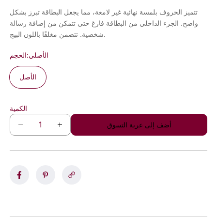
تتميز الحروف بلمسة نهائية غير لامعة، مما يجعل البطاقة تبرز بشكل
واضح. الجزء الداخلي من البطاقة فارغ حتى تتمكن من إضافة رسالة
شخصية. تتضمن مغلفًا باللون البيج.
الأصلي
الحجم:
الأصل
الكمية
أضف إلى عربة التسوق
ز
ت
ي
ق
ا
ل
د
ي
ة
ل
ا
ا
ل
ل
ك
ك
م
م