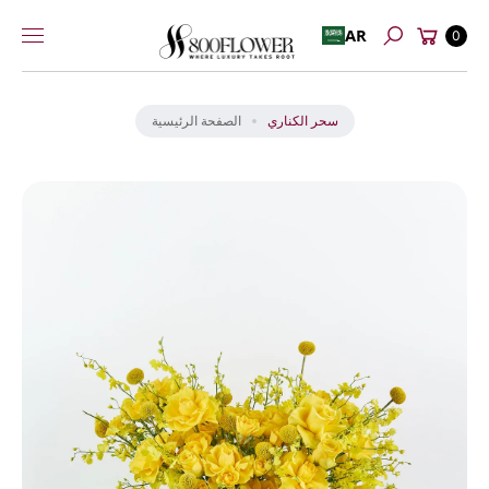
عربة
إلى
AR
0
بحث
التسوق
المحتوى
انت
ق
ل
سحر الكناري
الصفحة الرئيسية
إل
ى
م
عل
و
ما
ت
ال
من
تج