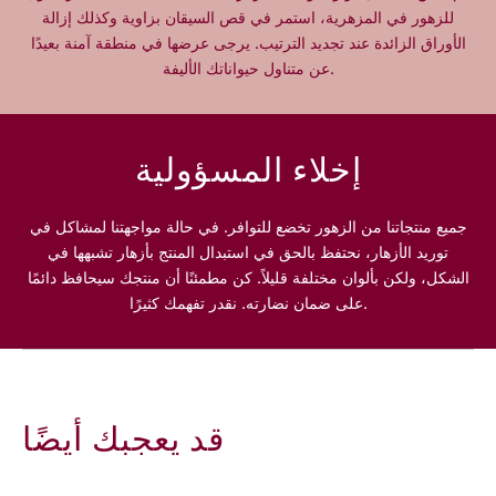
n
n
للزهور في المزهرية، استمر في قص السيقان بزاوية وكذلك إزالة
a
a
الأوراق الزائدة عند تجديد الترتيب. يرجى عرضها في منطقة آمنة بعيدًا
r
r
عن متناول حيواناتك الأليفة.
y
y
C
C
h
h
a
a
إخلاء المسؤولية
r
r
m
m
جميع منتجاتنا من الزهور تخضع للتوافر. في حالة مواجهتنا لمشاكل في
توريد الأزهار، نحتفظ بالحق في استبدال المنتج بأزهار تشبهها في
الشكل، ولكن بألوان مختلفة قليلاً. كن مطمئنًا أن منتجك سيحافظ دائمًا
على ضمان نضارته. نقدر تفهمك كثيرًا.
قد يعجبك أيضًا