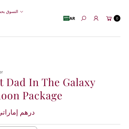
التسوق بحس
عربة
AR
0
بحث
التسوق
er
t Dad In The Galaxy
loon Package
235 درهم إمارات