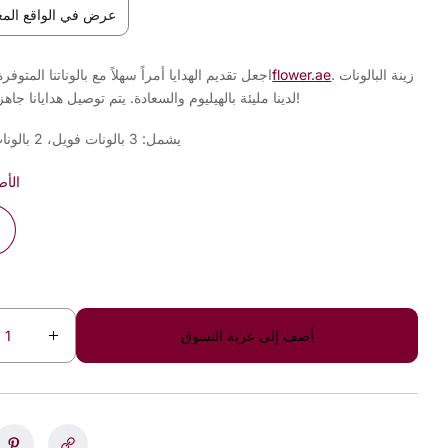
عرض في الواقع المع
. زينة البالونات
على 800flower.ae
اجعل تقديم الهدايا أمراً سهلاً مع بالوناتنا المتوفرة
لدينا مليئة بالهيليوم والسعادة. يتم توصيل هدايانا جاهزة للاحتفال!
يشمل: 3 بالونات فويل، 2 بالونات مطاطية
الأ
أضف إلى عربة التسوق
I
n
c
r
e