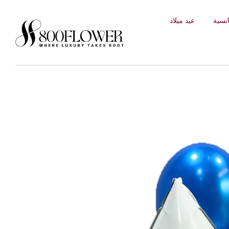
إلى
نسية
عيد ميلاد
المحتوى
انت
ق
ل
إل
ى
م
عل
و
ما
ت
ال
من
تج