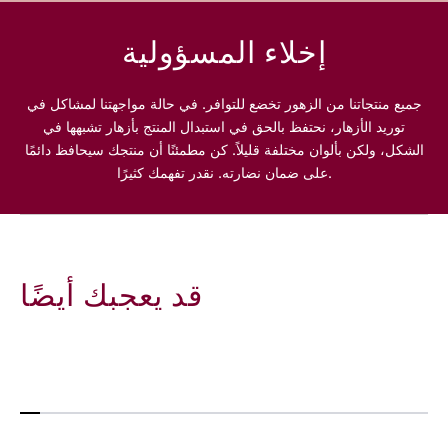
ف
ف
ر
ر
إخلاء المسؤولية
ا
ا
ء
ء
جميع منتجاتنا من الزهور تخضع للتوافر. في حالة مواجهتنا لمشاكل في
توريد الأزهار، نحتفظ بالحق في استبدال المنتج بأزهار تشبهها في
الشكل، ولكن بألوان مختلفة قليلاً. كن مطمئنًا أن منتجك سيحافظ دائمًا
على ضمان نضارته. نقدر تفهمك كثيرًا.
قد يعجبك أيضًا