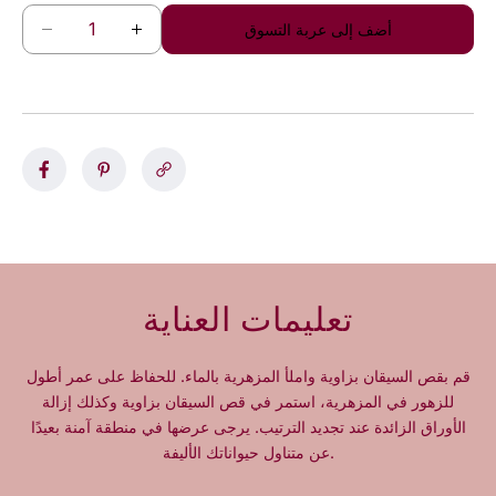
أضف إلى عربة التسوق
ز
ت
ي
خ
ا
ف
د
ي
ة
ض
ا
ا
ل
ل
ك
ك
م
م
ي
ي
ة
ة
ل
ل
تعليمات العناية
ـ
ـ
5
5
0
0
قم بقص السيقان بزاوية واملأ المزهرية بالماء. للحفاظ على عمر أطول
و
و
للزهور في المزهرية، استمر في قص السيقان بزاوية وكذلك إزالة
ر
ر
الأوراق الزائدة عند تجديد الترتيب. يرجى عرضها في منطقة آمنة بعيدًا
د
د
عن متناول حيواناتك الأليفة.
ة
ة
ص
ص