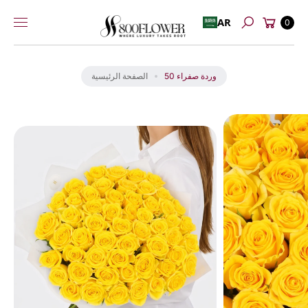
عربة
إلى
AR
0
بحث
التسوق
المحتوى
انت
ق
ل
50 وردة صفراء
الصفحة الرئيسية
إل
ى
م
عل
و
ما
ت
ال
من
تج