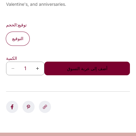
Valentine's, and anniversaries.
توقيع
الحجم:
التوقيع
الكمية
أضف إلى عربة التسوق
ز
ت
ي
خ
ا
ف
د
ي
ة
ض
ا
ا
ل
ل
ك
ك
م
م
ي
ي
ة
ة