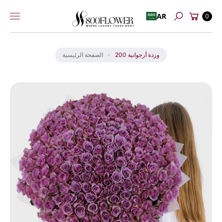
عربة
إلى
AR
0
بحث
التسوق
المحتوى
انت
ق
ل
200 وردة أرجوانية
الصفحة الرئيسية
إل
ى
م
عل
و
ما
ت
ال
من
تج