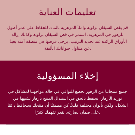
ل
ل
تعليمات العناية
ـ
ـ
2
2
0
0
قم بقص السيقان بزاوية واملأ المزهرية بالماء. للحفاظ على عمر أطول
0
0
للزهور في المزهرية، استمر في قص السيقان بزاوية وكذلك إزالة
و
و
الأوراق الزائدة عند تجديد الترتيب. يرجى عرضها في منطقة آمنة بعيدًا
ر
ر
عن متناول حيواناتك الأليفة.
د
د
ة
ة
أ
أ
ر
ر
إخلاء المسؤولية
ج
ج
و
و
ا
ا
جميع منتجاتنا من الزهور تخضع للتوافر. في حالة مواجهتنا لمشاكل في
ن
ن
توريد الأزهار، نحتفظ بالحق في استبدال المنتج بأزهار تشبهها في
ي
ي
الشكل، ولكن بألوان مختلفة قليلاً. كن مطمئنًا أن منتجك سيحافظ دائمًا
ة
ة
على ضمان نضارته. نقدر تفهمك كثيرًا.