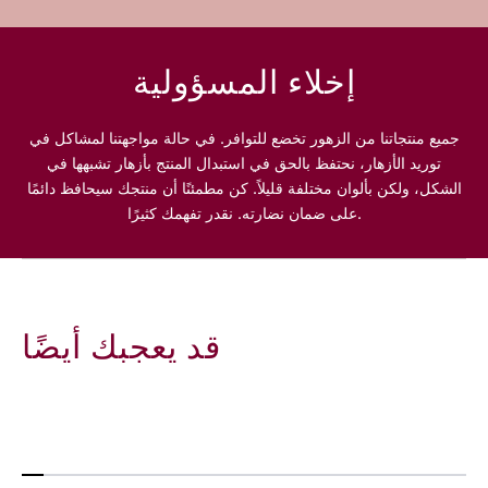
ة
ة
ح
ح
م
م
إخلاء المسؤولية
ر
ر
ا
ا
ء
ء
جميع منتجاتنا من الزهور تخضع للتوافر. في حالة مواجهتنا لمشاكل في
توريد الأزهار، نحتفظ بالحق في استبدال المنتج بأزهار تشبهها في
الشكل، ولكن بألوان مختلفة قليلاً. كن مطمئنًا أن منتجك سيحافظ دائمًا
على ضمان نضارته. نقدر تفهمك كثيرًا.
قد يعجبك أيضًا