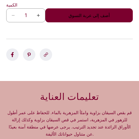
الكمية
أضف إلى عربة التسوق
ز
ت
ي
خ
ا
ف
د
ي
ة
ض
ا
ا
ل
ل
ك
ك
م
م
ي
ي
ة
ة
ل
ل
تعليمات العناية
ـ
ـ
1
1
0
0
قم بقص السيقان بزاوية واملأ المزهرية بالماء. للحفاظ على عمر أطول
0
0
للزهور في المزهرية، استمر في قص السيقان بزاوية وكذلك إزالة
و
و
الأوراق الزائدة عند تجديد الترتيب. يرجى عرضها في منطقة آمنة بعيدًا
ر
ر
عن متناول حيواناتك الأليفة.
د
د