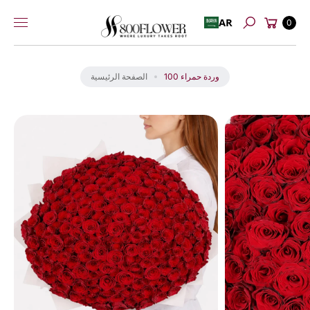
عربة
إلى
AR
0
بحث
التسوق
المحتوى
انت
ق
ل
100 وردة حمراء
الصفحة الرئيسية
إل
ى
م
عل
و
ما
ت
ال
من
تج