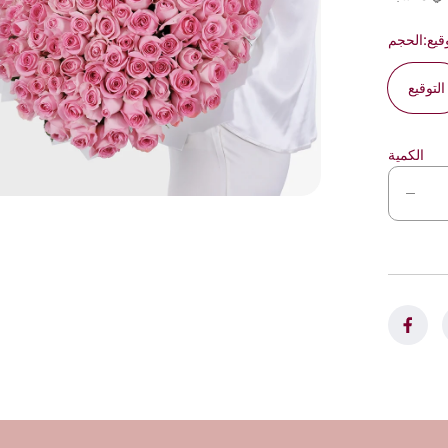
قيع
الحجم:
التوقيع
الكمية
ت
خ
ف
ي
ض
ا
ل
ك
م
ي
ة
ل