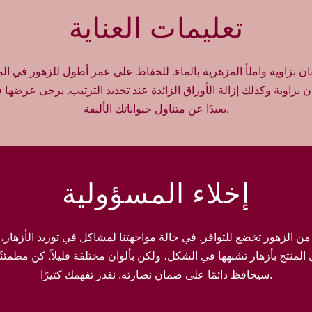
ـ
تعليمات العناية
1
0
0
و
 بزاوية واملأ المزهرية بالماء. للحفاظ على عمر أطول للزهور في ال
ر
بزاوية وكذلك إزالة الأوراق الزائدة عند تجديد الترتيب. يرجى عرضها 
د
ة
بعيدًا عن متناول حيواناتك الأليفة.
و
ر
د
ي
إخلاء المسؤولية
ة
 من الزهور تخضع للتوافر. في حالة مواجهتنا لمشاكل في توريد الأزهار،
المنتج بأزهار تشبهها في الشكل، ولكن بألوان مختلفة قليلاً. كن مطمئنً
سيحافظ دائمًا على ضمان نضارته. نقدر تفهمك كثيرًا.