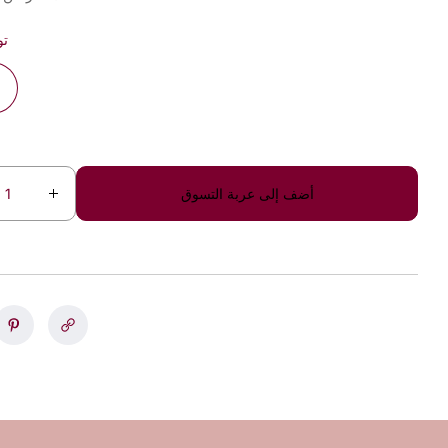
تو
أضف إلى عربة التسوق
ز
ي
ا
د
ة
ا
ل
ك
م
ي
ة
ل