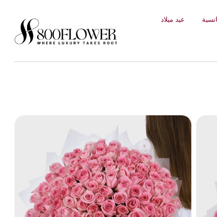
إلى
نسية
عيد ميلاد
المحتوى
انت
ق
ل
إل
ى
م
عل
و
ما
ت
ال
من
تج