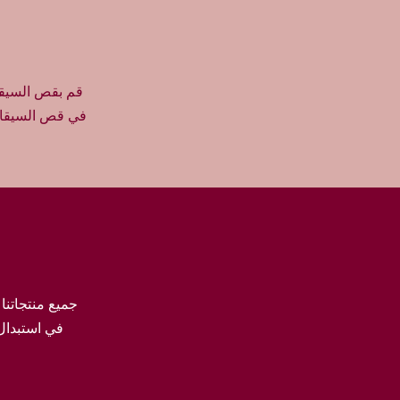
ـ
1
0
0
و
قم بقص السيقان
ر
في قص السيقان 
د
ة
و
ر
د
ي
ة
جميع منتجاتنا
في استبدال 