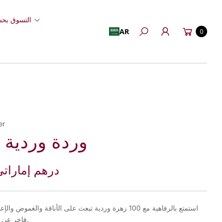
التسوق بحس
عربة
AR
0
بحث
التسوق
er
100 وردة وردية
750 درهم إمارات
استمتع بالرفاهية مع 100 زهرة وردية تبعث على الأناقة والغموض وا
فاخر عن أي مناسبة.